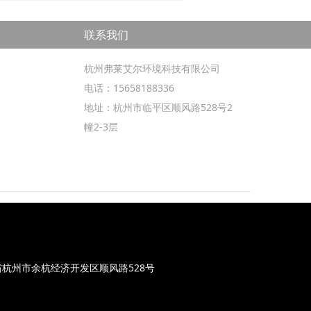
联系我们
杭州弗莱艾尔环境科技有限公司
电话：15658188336
地址：杭州市临平区顺风路528号2
幢2-3层
杭州市余杭经济开发区顺风路528号