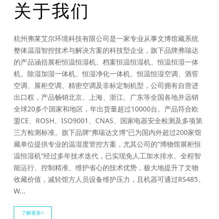
关于我们
杭州弗莱艾尔环境科技有限公司是一家专业从事文博馆藏系统
整体温湿智控技术与解决方案的科技型企业，旗下品牌弗瑞达
的产品涵括展柜恒温恒湿机、档案恒温恒湿机、恒温恒湿一体
机、除湿加湿一体机、恒湿净化一体机、恒温恒湿空调、酒窖
空调、展柜空调、精密空调及非标定制机型，公司拥有自营进
出口权，产品畅销北京、上海、浙江、广东等全国各地并远销
全球20多个国家和地区，年出货量超过10000台。产品符合欧
盟CE、ROSH、ISO9001、CNAS、国家电器安全检测及多项第
三方检测标准。旗下品牌“弗瑞达文博”已为国内外超过200家馆
藏单位提供专业的温湿度管控方案，尤其公司的“博物馆展柜恒
温恒湿机”经过多年技术迭代，已实现免人工加水排水、全程智
能运行、控制精准、维护省心的技术优势，极大地提升了文物
收藏价值，减轻馆方人员设备维护压力，且机器可通过RS485、
W...
了解更多>