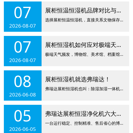
07
展柜恒温恒湿机品牌对比与推荐
选择展柜恒温恒湿机，直接关系文物保存安全。目前市场品牌众多，性能、精度、稳定性差异明显，本文从专业角度对比并推荐适合文博场景的优质品牌。国际品牌技术成熟、精度高，但价格昂贵、售后周期长、配件成本高，更适合大型博物馆预算充足项目。国内品牌近年来技术提升明显，性价比更高、售后响应快，更符合国内场馆使用习惯。浙江弗瑞达作为国内专业展柜恒温恒湿机品牌，专注文博微环境控制，产品精度高、运行稳定、性价比突出，
2026-08-07
07
展柜恒湿机如何应对极端天气变化？
极端天气频发，博物馆、美术馆、档案馆展柜微环境极易出现湿度剧烈波动，直接威胁文物安全。浙江弗瑞达展柜恒湿机专为应对高温、高湿、骤冷、骤变天气设计，精准稳定柜内湿度，守护珍贵藏品。面对梅雨季、台风天等高湿天气，弗瑞达展柜恒湿机采用高效除湿模块，快速降低柜内湿度，避免纸张、纺织品、木器受潮发霉、变形。机器自带智能控湿系统，可将湿度稳定在 45%-60% 文物安全区间，杜绝反复凝露。在冬季干燥、北方供暖
2026-08-07
08
展柜恒湿机就选弗瑞达！
弗瑞达展柜恒湿机也叫：除湿加湿一体机。以卓越品质铸就文物安全防线。弗瑞达专注文博馆藏领域，以博物馆展柜特点及文物藏品需求研发。专业性更强，稳定性更好。弗瑞达恒湿机产品款式多，种类全，含半导体款和压缩机款，可满足从0.1立方到50立方各种款型展柜。弗瑞达展柜恒湿净化机是集成除湿加湿、除湿、净化、监测、自控于一体的一体化环境设备，区别于普通家用、工业除湿加湿设备，专为展柜狭小密闭空间优化设计，依托水蒸
2026-06-08
05
弗瑞达展柜恒湿净化机六大核心优势助力文物保护！
一台运行稳定、控制精准、售后省心的博物馆展柜除湿加湿调控设备，对博物馆藏品收藏而言，是至关重要的。十多年来，弗瑞达一直专注文博馆藏领域整体温湿智控技术与解决方案，尤其在博物馆展柜专用恒湿机智控领域，拥有较大产品优势，为文物长远收藏，提供了较好的技术护航！一、展柜专用控制系统，稳定运行更省心市面上多数博物馆展柜恒湿机厂家，采用普通除湿机改良系统，存在运行不稳定、精度偏差大、需人工加水排水等问题，更有
2026-06-05