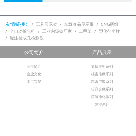
友情链接 :
工具展示架
车载液晶显示屏
CNG瓶组
全自动拆包机
工业内窥镜厂家
二甲苯
塑化剂小柱
灌注桩成孔检测仪
公司简介
产品展示
公司简介
文博展柜系列
企业文化
档案馆藏系列
工厂实景
精密空调系列
珍品窖藏系列
恒湿净化系列
除湿系列
非标定制
新闻资讯