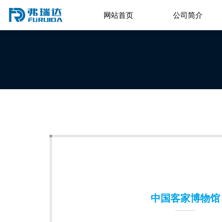
查看更多 >
网站首页
公司简介
中国客家博物馆