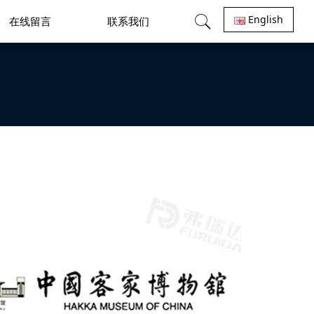
English
在线留言
联系我们