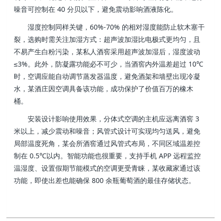
噪音可控制在 40 分贝以下，避免震动影响酒液陈化。
湿度控制同样关键，60%-70% 的相对湿度能防止软木塞干
裂，选购时需关注加湿方式：超声波加湿比电极式更均匀，且
不易产生白粉污染，某私人酒窖采用超声波加湿后，湿度波动
≤3%。此外，防凝露功能必不可少，当酒窖内外温差超过 10℃
时，空调应能自动调节蒸发器温度，避免酒架和墙壁出现冷凝
水，某酒庄因空调具备该功能，成功保护了价值百万的橡木
桶。
安装设计影响使用效果，分体式空调的主机应远离酒窖 3
米以上，减少震动和噪音；风管式设计可实现均匀送风，避免
局部温度死角，某会所酒窖通过风管式布局，不同区域温差控
制在 0.5℃以内。智能功能也很重要，支持手机 APP 远程监控
温湿度、设置假期节能模式的空调更受青睐，某收藏家通过该
功能，即使出差也能确保 800 余瓶葡萄酒的最佳存储状态。