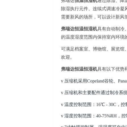
弗瑞达
恒温恒湿机
通过除湿、降
除湿执行元件、连续式调速冷凝
需要新风的场所，可以设计新风
弗瑞达
恒温恒湿机
具有自动
制冷
的温度湿度范围内保持室内环境
可满足
档案室、博物馆、展览馆
欢迎。
弗瑞达恒温恒湿机
具有以下优势
v
压缩机采用
Copeland谷轮、Pa
v
压缩机和主要配件通过制冷系
v
温度控制范围：
16℃ - 30C
v
湿度控制范围：
40-75%RH