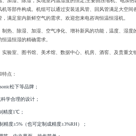
温、加湿、除湿，实现室内温湿度的恒定;主要由压缩机、电加热
风机等部件构成。机组可以通过安装送风管、回风管满足大空间各
管，满足室内新鲜空气的需求。欢迎您来电咨询恒温恒湿机。
、制热、除湿、加湿、
空气净化、增补新风的功能，温度、湿度
的恒温恒湿的精确需求。
、
实验室、
图书馆、美术馆、
数据中心、机房、酒窖、及贵重文
和特点：
nasonic松下等品牌；
统科学合理的设计；
，控制精度1℃；
，控制精度±5%（也可定制成精度±3%RH）；