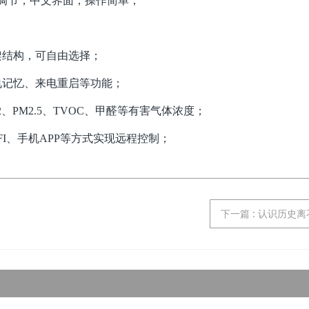
调节，中文界面，操作简单；
；
架结构，可自由选择；
电记忆、来电重启等功能；
2、PM2.5、TVOC、甲醛等有害气体浓度；
线WIFI、手机APP等方式实现远程控制；
下一篇
: 认识历史