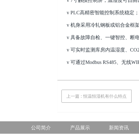
v
7寸触摸控制屏，温湿度可自由
v
PLC高精密智能控制系统稳定
v
机身采用冷轧钢板或铝合金框
v
具备故障自检、一键智控、断
v
可实时监测库房内温湿度、
CO
v
可通过
Modbus RS485、无
上一篇
: 恒温恒湿机有什么特点
公司简介
产品展示
新闻资讯