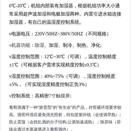
0℃-20℃；机组内部装有加湿器，根据机组功率大小通
常采用超声波加湿和电极加湿两种。内置引进水箱连接
加湿器，有自己的温湿度控制系统。
v
电源电压：
220V/50HZ~380V/50HZ（不同规格）
v
机器功能：除湿
、加湿、制冷、制热、净化
;
v
温度控制范围：
12℃~30℃（可调），温度控制精度
±1℃（可根据客户需求实现精度控制±0.5℃）
v
湿度控制范围：
40%~75%（可调），湿度控制精度
±5%，（可实现湿度精度控制正负3%）
v
控制系统：高精密
7寸触摸屏;
葡萄酒属于一种“娇贵型”的“有生命”的产品，对窖藏环境要求较
高。酒窖环境应避免强光照射，特别是紫外线（会使酒早熟）;
防止震荡（会扰乱酒的分子结构,让酒加速成熟）；除异味（异
味会透过木塞渗透进入葡萄酒内）。